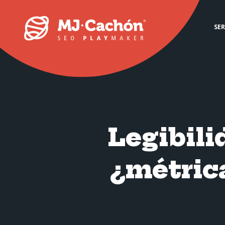
SER
Legibili
¿métrica