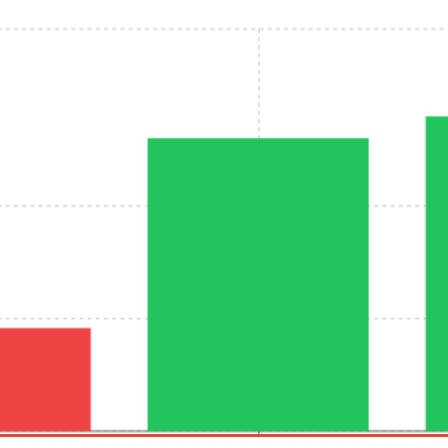
a
«Flesch
Reading
Ease»?