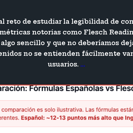
 reto de estudiar la legibilidad de c
 métricas notorias como Flesch Readin
 algo sencillo y que no deberíamos deja
enidos no se entienden fácilmente va
Legibilidad
usuarios.
…
de
textos
en
español:
¿métricas
alternativas