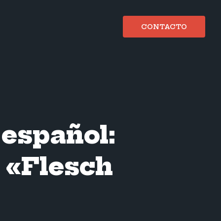
CONTACTO
 español:
a «Flesch