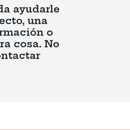
da ayudarle
ecto, una
ormación o
tra cosa. No
ntactar