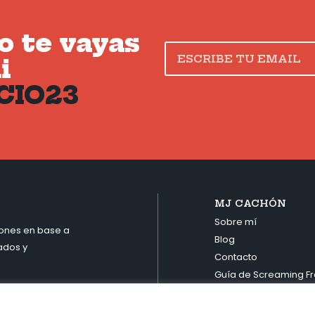
 te vayas
i
CIO23
MJ CACHÓN
Sobre mí
iones en base a
Blog
ados y
Contacto
Guía de Screaming F
Suscríbete a #Espac