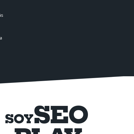
ás
a
SEO
SOY