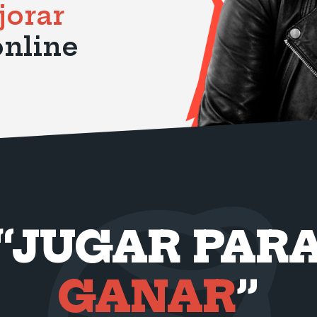
jorar
online
“JUGAR PAR
GANAR
”