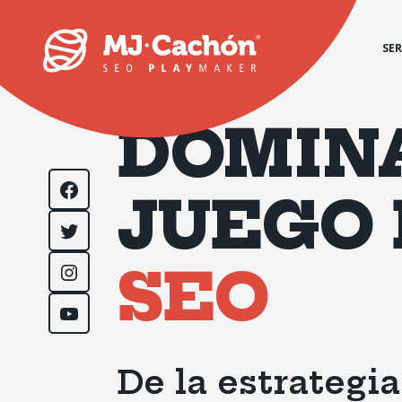
SER
DOMIN
Facebook
JUEGO 
Twitter
SEO
Instagram
YouTube
De la estrategia