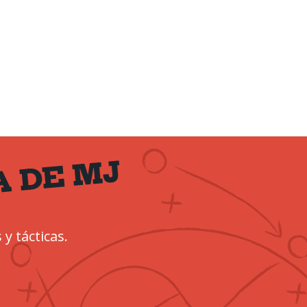
A DE MJ
 y tácticas.
!