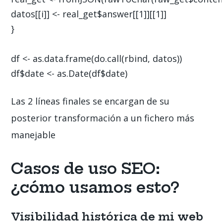
datos[[i]] <- real_get$answer[[1]][[1]]

}

df <- as.data.frame(do.call(rbind, datos))

df$date <- as.Date(df$date)
Las 2 líneas finales se encargan de su
posterior transformación a un fichero más
manejable
Casos de uso SEO:
¿cómo usamos esto?
Visibilidad histórica de mi web