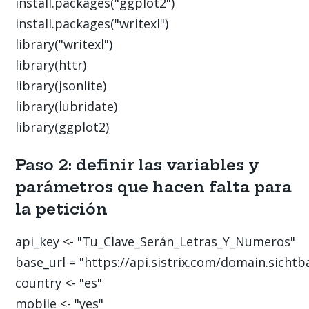
install.packages("ggplot2")

install.packages("writexl")

library("writexl")

library(httr)

library(jsonlite)

library(lubridate)

library(ggplot2)
Paso 2: definir las variables y
parámetros que hacen falta para
la petición
api_key <- "Tu_Clave_Serán_Letras_Y_Numeros"

base_url = "https://api.sistrix.com/domain.sichtba
country <- "es"

mobile <- "yes"
