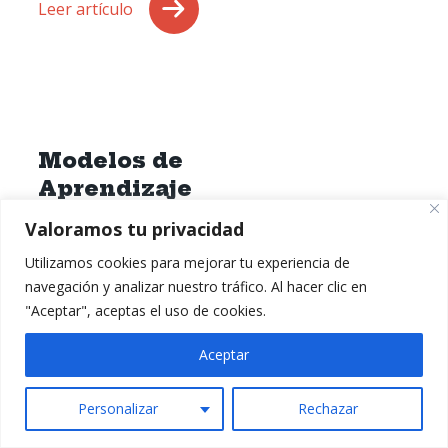
ganado
Leer artículo
la
Eurocopa
en
Google?
Visibilidad,
Modelos de
popularidad
Aprendizaje
y
Automático en
Valoramos tu privacidad
otros
Ecommerce: mi
datos
Utilizamos cookies para mejorar tu experiencia de
TFM de Data
navegación y analizar nuestro tráfico. Al hacer clic en
Science
"Aceptar", aceptas el uso de cookies.
En este artículo voy a hacer
Aceptar
un breve resumen del
trabajo fin de máster (TFM)
Personalizar
Rechazar
que he tenido que elaborar