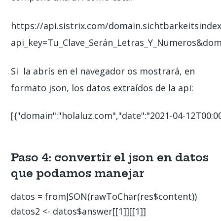
https://api.sistrix.com/domain.sichtbarkeitsinde
api_key=
Tu_Clave_Serán_Letras_Y_Numeros
&dom
Si la abrís en el navegador os mostrará, en
formato json, los datos extraídos de la api:
[{"domain":"holaluz.com","date":"2021-04-12T00:00:0
Paso 4: convertir el json en datos
que podamos manejar
datos = fromJSON(rawToChar(res$content))

datos2 <- datos$answer[[1]][[1]]
