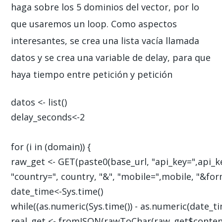
haga sobre los 5 dominios del vector, por lo
que usaremos un loop. Como aspectos
interesantes, se crea una lista vacía llamada
datos y se crea una variable de delay, para que
haya tiempo entre petición y petición
datos <- list()

delay_seconds<-2

for (i in (domain)) {

raw_get <- GET(paste0(base_url, "api_key=",api_key
"country=", country, "&", "mobile=",mobile, "&form
date_time<-Sys.time()

while((as.numeric(Sys.time()) - as.numeric(date_ti
real_get <- fromJSON(rawToChar(raw_get$content