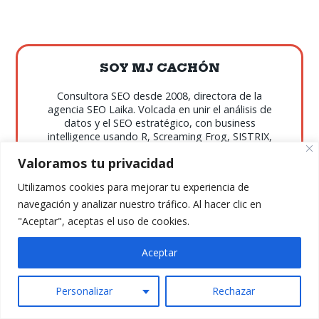
SOY MJ CACHÓN
Consultora SEO desde 2008, directora de la
agencia SEO Laika. Volcada en unir el análisis de
datos y el SEO estratégico, con business
intelligence usando R, Screaming Frog, SISTRIX,
Sitebulb y otras fuentes de datos. Mi filosofía:
Valoramos tu privacidad
aprender y compartir.
Utilizamos cookies para mejorar tu experiencia de
navegación y analizar nuestro tráfico. Al hacer clic en
"Aceptar", aceptas el uso de cookies.
Aceptar
EXPLORAR POR TEMAS
DATA SEO
ECOMMERCE
Personalizar
Rechazar
ESTRATEGIA
HERRAMIENTAS