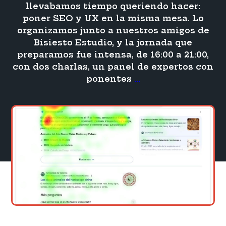
llevabamos tiempo queriendo hacer:
poner SEO y UX en la misma mesa. Lo
organizamos junto a nuestros amigos de
Bisiesto Estudio, y la jornada que
preparamos fue intensa, de 16:00 a 21:00,
con dos charlas, un panel de expertos con
SEO
ponentes
…
+
UX
=
«Personas»,
resumen
de
nuestro
evento
en
Madrid